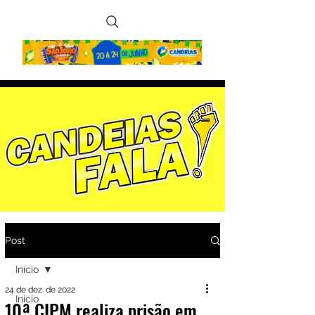
Post
Início
24 de dez. de 2022
Início
10ª CIPM realiza prisão em