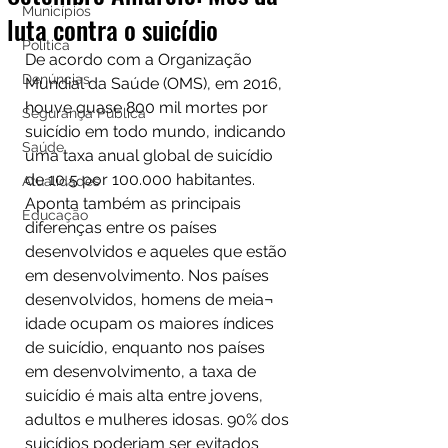
Municípios
luta contra o suicídio
Política
De acordo com a Organização 
Denúncias
Mundial da Saúde (OMS), em 2016, 
houve quase 800 mil mortes por 
Segurança Pública
suicídio em todo mundo, indicando 
Saúde
uma taxa anual global de suicídio 
de 10,5 por 100.000 habitantes. 
Atualidades
Aponta também as principais 
Educação
diferenças entre os países 
desenvolvidos e aqueles que estão 
em desenvolvimento. Nos países 
desenvolvidos, homens de meia¬ 
idade ocupam os maiores índices 
de suicídio, enquanto nos países 
em desenvolvimento, a taxa de 
suicídio é mais alta entre jovens, 
adultos e mulheres idosas. 90% dos 
suicídios poderiam ser evitados 