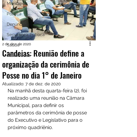
Municípios
Política
Denúncias
Segurança Pública
2 de dez. de 2020
Saúde
Candeias: Reunião define a
Atualidades
organização da cerimônia de
Educação
Posse no dia 1° de Janeiro⠀
Atualizado:
7 de dez. de 2020
Na manhã desta quarta-feira (2), foi 
realizado uma reunião na Câmara 
Municipal, para definir os 
parâmetros da cerimônia de posse 
do Executivo e Legislativo para o 
próximo quadriênio.⠀
 ⠀