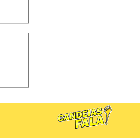
a Lindóia
ura de Dr.
 estadual