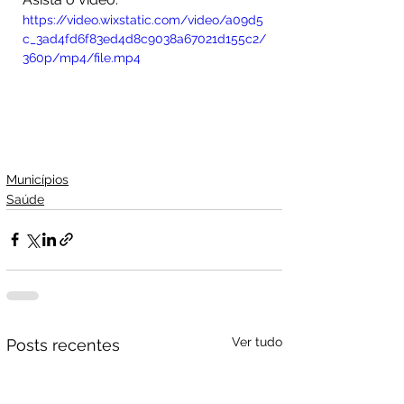
https://video.wixstatic.com/video/a09d5
c_3ad4fd6f83ed4d8c9038a67021d155c2/
360p/mp4/file.mp4
Municípios
Saúde
Ver tudo
Posts recentes