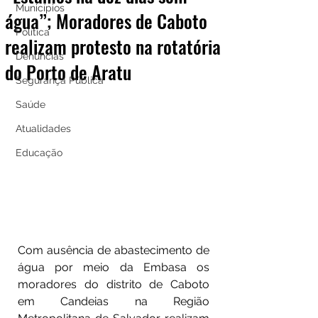
Municípios
água”; Moradores de Caboto
Política
realizam protesto na rotatória
Denúncias
do Porto de Aratu
Segurança Pública
Saúde
Atualidades
Educação
Com ausência de abastecimento de 
água por meio da Embasa os 
moradores do distrito de Caboto 
em Candeias na Região 