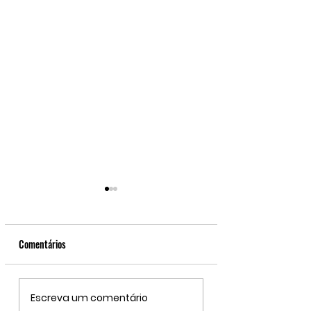
Comentários
Atletas de Madre de Deus
Lauro de Freitas: Cé
Escreva um comentário