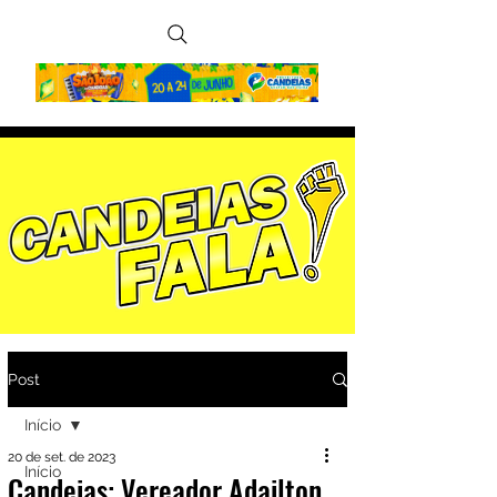
Post
Início
20 de set. de 2023
Início
Candeias: Vereador Adailton