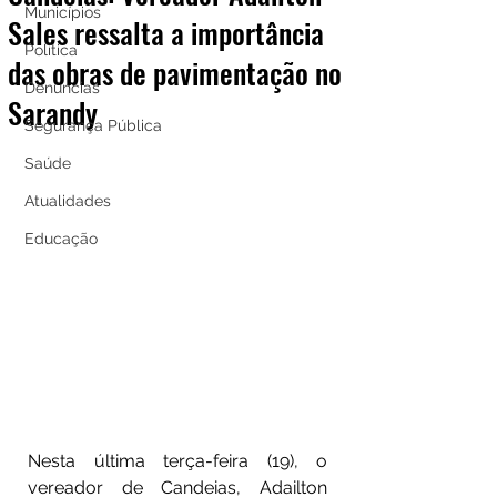
Municípios
Sales ressalta a importância
Política
das obras de pavimentação no
Denúncias
Sarandy
Segurança Pública
Saúde
Atualidades
Educação
Nesta última terça-feira (19), o 
vereador de Candeias, Adailton 