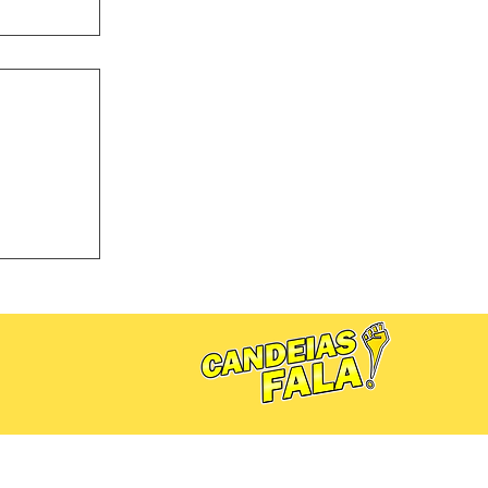
a Lindóia
ura de Dr.
 estadual