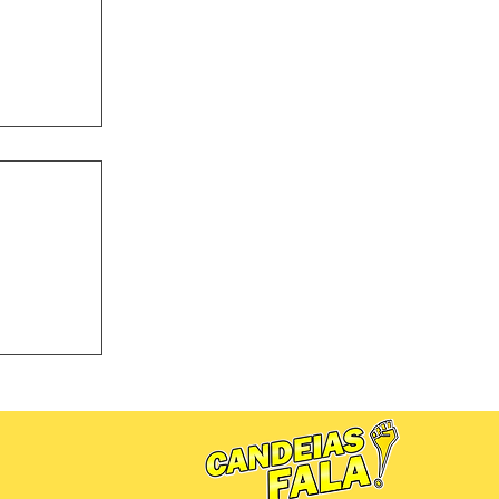
a Lindóia
ura de Dr.
 estadual