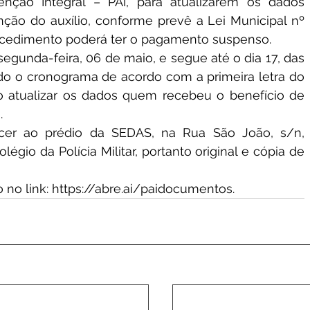
nção Integral – PAI, para atualizarem os dados 
ção do auxílio, conforme prevê a Lei Municipal nº 
rocedimento poderá ter o pagamento suspenso.
unda-feira, 06 de maio, e segue até o dia 17, das 
do o cronograma de acordo com a primeira letra do 
io atualizar os dados quem recebeu o benefício de 
.
cer ao prédio da SEDAS, na Rua São João, s/n, 
gio da Polícia Militar, portanto original e cópia de 
no link: 
https://abre.ai/paidocumentos
.