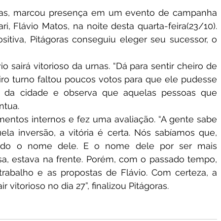
goras, marcou presença em um evento de campanha 
do candidato a prefeito de Camaçari, Flávio Matos, na noite desta quarta-feira(23/10). 
tiva, Pitágoras conseguiu eleger seu sucessor, o 
o sairá vitorioso da urnas. “Dá para sentir cheiro de 
eiro turno faltou poucos votos para que ele pudesse 
ro da cidade e observa que aquelas pessoas que 
ntua.
entos internos e fez uma avaliação. “A gente sabe 
la inversão, a vitória é certa. Nós sabíamos que, 
nçado o nome dele. E o nome dele por ser mais 
sa, estava na frente. Porém, com o passado tempo, 
abalho e as propostas de Flávio. Com certeza, a 
 vitorioso no dia 27”, finalizou Pitágoras.