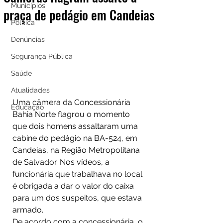
Municípios
praça de pedágio em Candeias
Política
Denúncias
Segurança Pública
Saúde
Atualidades
Uma câmera da Concessionária 
Educação
Bahia Norte flagrou o momento 
que dois homens assaltaram uma 
cabine do pedágio na BA-524, em 
Candeias, na Região Metropolitana 
de Salvador. Nos vídeos, a 
funcionária que trabalhava no local 
é obrigada a dar o valor do caixa 
para um dos suspeitos, que estava 
armado.
De acordo com a concessionária, o 