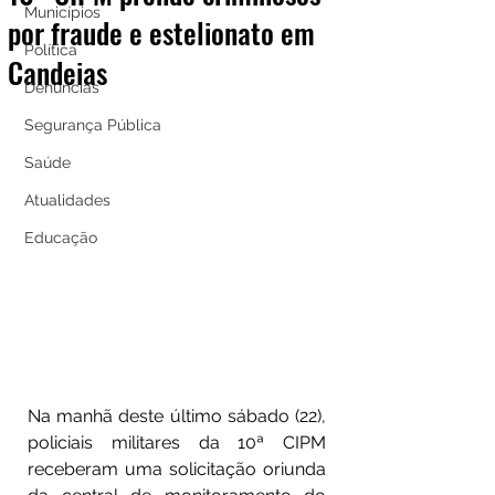
Municípios
por fraude e estelionato em
Política
Candeias
Denúncias
Segurança Pública
Saúde
Atualidades
Educação
Na manhã deste último sábado (22), 
policiais militares da 10ª CIPM 
receberam uma solicitação oriunda 