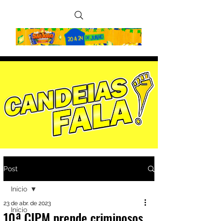
Post
Início
23 de abr. de 2023
Início
10ª CIPM prende criminosos