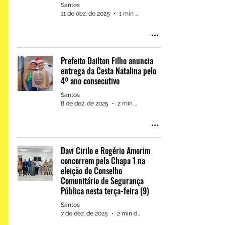
Santos
11 de dez. de 2025
1 min de leitura
Lauro de Freitas: Cézar da
Lindóia declara apoio à
candidatura de Dr. Pitágoras
Prefeito Dailton Filho anuncia
para deputado estadual
entrega da Cesta Natalina pelo
4º ano consecutivo
Santos
8 de dez. de 2025
2 min de leitura
Davi Cirilo e Rogério Amorim
concorrem pela Chapa 1 na
Política: Dr. Pitágoras
eleição do Conselho
recebe apoio à sua
Comunitário de Segurança
candidatura a deputado
Pública nesta terça-feira (9)
estadual de lideranças em
Santos
7 de dez. de 2025
2 min de leitura
Barreiras, Juazeiro e Casa