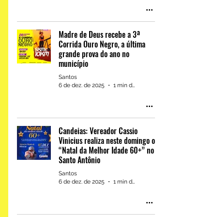
Nova
Madre de Deus recebe a 3ª
Corrida Ouro Negro, a última
grande prova do ano no
município
Santos
Professor Extraordinário:
6 de dez. de 2025
1 min de leitura
conhecimento, protagonismo
e inspiração marcaram mais
uma edição do projeto na
Candeias: Vereador Cassio
Escola Joias de Cristo
Vinicius realiza neste domingo o
“Natal da Melhor Idade 60+” no
Santo Antônio
Santos
6 de dez. de 2025
1 min de leitura