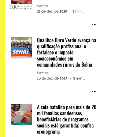
Educação
Santos
21 de dez. de 2025
1 min de leitura
Qualifica Ouro Verde avança na
qualificação profissional e
fortalece o impacto
socioeconômico em
comunidades rurais da Bahia
Atletas de Madre de Deus
conquistam seis medalhas
Santos
16 de dez. de 2025
3 min de leitura
no Campeonato Baiano de
Karatê Interestilos
A ceia natalina para mais de 20
mil famílias candeenses
beneficiárias de programas
sociais está garantida; confira
cronograma