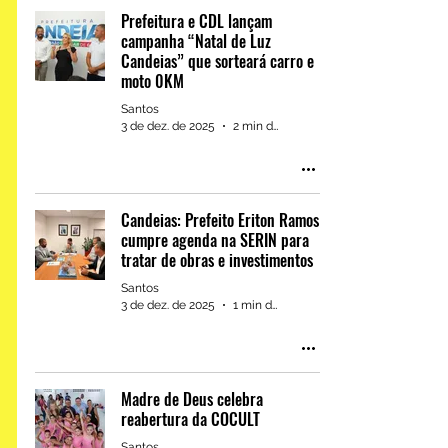
Prefeitura e CDL lançam
campanha “Natal de Luz
Simões Filho: Vereador
Candeias” que sorteará carro e
Carlos Neto declara apoio à
moto 0KM
candidatura de Dr. Pitágoras
Santos
a deputado estadual
3 de dez. de 2025
2 min de leitura
1
/
191
Candeias: Prefeito Eriton Ramos
cumpre agenda na SERIN para
tratar de obras e investimentos
Santos
3 de dez. de 2025
1 min de leitura
Madre de Deus celebra
1 de abr. de 2025
reabertura da COCULT
Santos