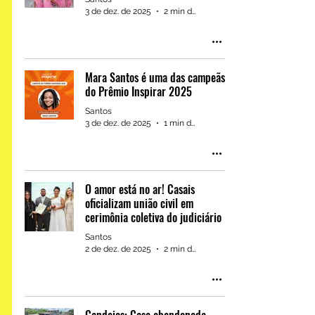
MPBA ajuíza ação civil
3 de dez. de 2025
2 min de leitura
pública contra Caixa
Econômica Federal por
práticas abusivas na
O Ministério Público do Estado da
Mara Santos é uma das campeãs
concessão de crédito
Bahia, por meio da 5ª Promotoria de
do Prêmio Inspirar 2025
Justiça do Consumidor da Capital,
propôs uma ação civil pública...
Santos
3 de dez. de 2025
1 min de leitura
O amor está no ar! Casais
oficializam união civil em
cerimônia coletiva do judiciário
Santos
2 de dez. de 2025
2 min de leitura