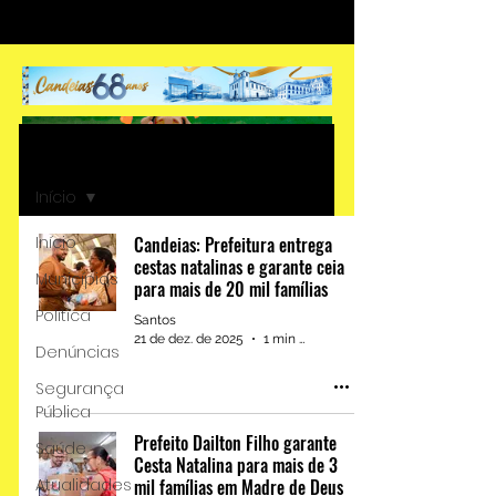
Início
Início
Início
Candeias: Prefeitura entrega
cestas natalinas e garante ceia
Municípios
para mais de 20 mil famílias
Política
Santos
21 de dez. de 2025
1 min de leitura
Denúncias
Segurança
Destaque: Júnior Magalhães
Pública
recebeu a Medalha Thomé
Prefeito Dailton Filho garante
Saúde
de Souza, uma das maiores
Cesta Natalina para mais de 3
Atualidades
mil famílias em Madre de Deus
honrarias de Salvador